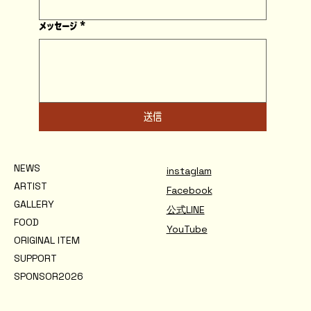
メッセージ
*
送信
NEWS
instaglam
ARTIST
Facebook
GALLERY
公式LINE
FOOD
YouTube
ORIGINAL ITEM
SUPPORT
SPONSOR2026