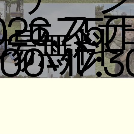
ェステ
26.7.5(
場無料
バル
:00-17:3