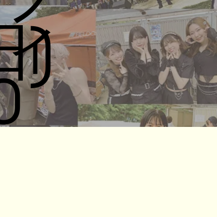
ィ
日)
0