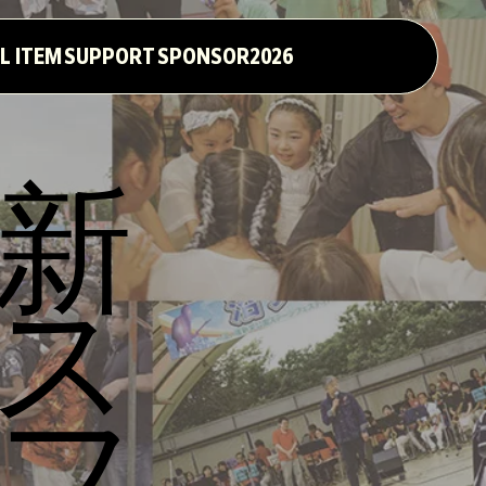
L ITEM
SUPPORT
SPONSOR2026
新
ス
フ