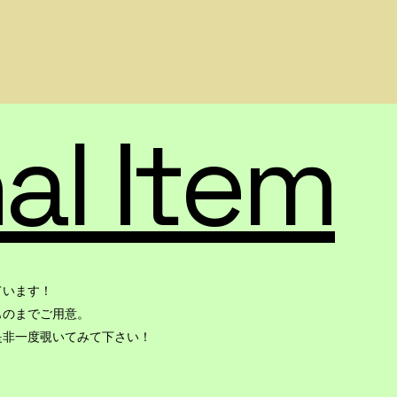
nal Item
ています！
ものまでご用意。
是非一度覗いてみて下さい！